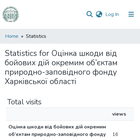
(current)
Log In
Communities
Home
Statistics
&
Collections
Statistics for Оцінка шкоди від
бойових дій окремим об’єктам
All of DSpace
природно-заповідного фонду
Харківської області
Total visits
views
Оцінка шкоди від бойових дій окремим
об’єктам природно-заповідного фонду
16