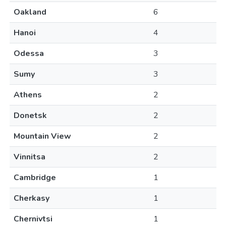
Oakland
6
Hanoi
4
Odessa
3
Sumy
3
Athens
2
Donetsk
2
Mountain View
2
Vinnitsa
2
Cambridge
1
Cherkasy
1
Chernivtsi
1