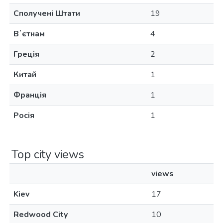
Сполучені Штати
19
Вʼєтнам
4
Греція
2
Китай
1
Франція
1
Росія
1
Top city views
views
Kiev
17
Redwood City
10