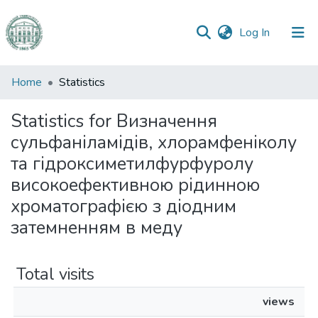
(current)
Log In
Communities
Home
Statistics
&
Collections
Statistics for Визначення
сульфаніламідів, хлорамфеніколу
All of DSpace
та гідроксиметилфурфуролу
високоефективною рідинною
хроматографією з діодним
затемненням в меду
Total visits
views