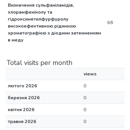
Визначення сульфаніламідів,
хлорамфеніколу та
гідроксиметилфурфуролу
68
високоефективною рідинною
хроматографією з діодним затемненням
в меду
Total visits per month
views
лютого 2026
0
березня 2026
0
квітня 2026
0
травня 2026
0