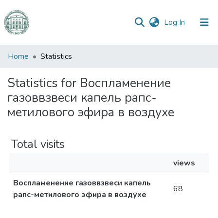
(current)
Log In
Communities
Home
Statistics
&
Collections
Statistics for Воспламенение
газоввзвеси капель рапс-
All of DSpace
метилового эфира в воздухе
Total visits
views
Воспламенение газоввзвеси капель
68
рапс-метилового эфира в воздухе