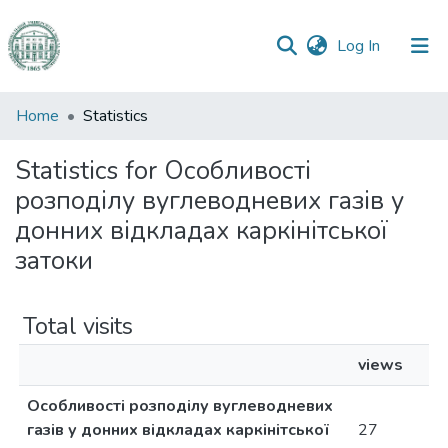
(current)
Log In
Communities
Home
Statistics
&
Collections
Statistics for Особливості
розподілу вуглеводневих газів у
All of DSpace
донних відкладах каркінітської
затоки
Total visits
views
Особливості розподілу вуглеводневих
газів у донних відкладах каркінітської
27