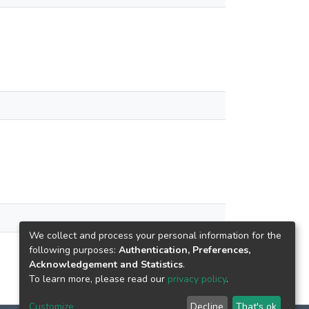
We collect and process your personal information for the
following purposes:
Authentication, Preferences,
Acknowledgement and Statistics
.
To learn more, please read our
privacy policy
.
Customize
Decline
That's ok