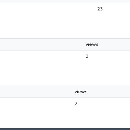
23
views
2
views
2