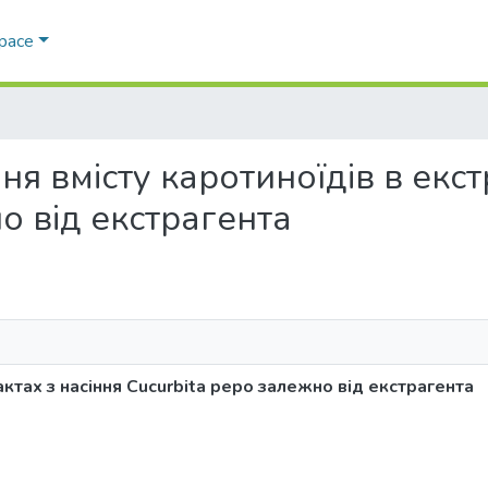
Space
ння вмісту каротиноїдів в екс
но від екстрагента
актах з насіння Cucurbita pepo залежно від екстрагента