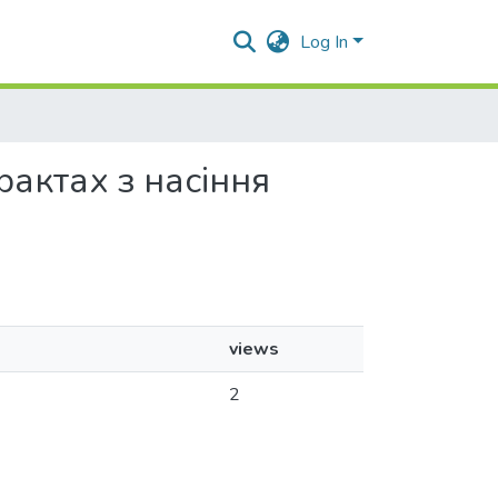
Log In
трактах з насіння
views
2