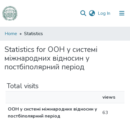
(current)
Log In
Communities
Home
Statistics
&
Collections
Statistics for ООН у системі
міжнародних відносин у
All of DSpace
постбіполярний період
Total visits
views
ООН у системі міжнародних відносин у
63
постбіполярний період