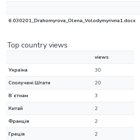
6.030201_Drahomyrova_Olena_Volodymyrivna1.docx
Top country views
views
Україна
30
Сполучені Штати
20
Вʼєтнам
3
Китай
2
Франція
2
Греція
2