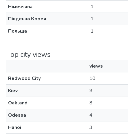
Німеччина
1
Південна Корея
1
Польща
1
Top city views
views
Redwood City
10
Kiev
8
Oakland
8
Odessa
4
Hanoi
3