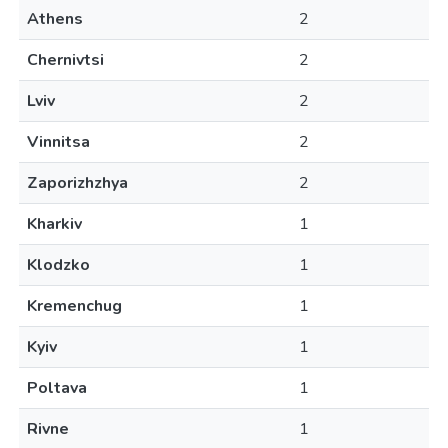
Athens
2
Chernivtsi
2
Lviv
2
Vinnitsa
2
Zaporizhzhya
2
Kharkiv
1
Klodzko
1
Kremenchug
1
Kyiv
1
Poltava
1
Rivne
1