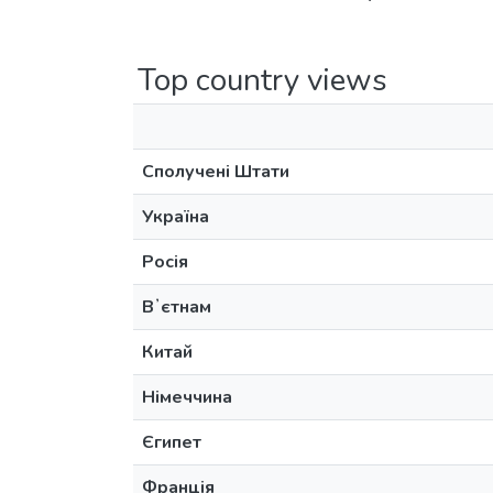
Top country views
Сполучені Штати
Україна
Росія
Вʼєтнам
Китай
Німеччина
Єгипет
Франція