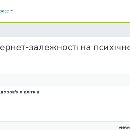
Space
нтернет-залежності на психічн
доров'я підлітків
view