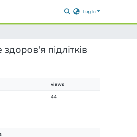
Log In
е здоров'я підлітків
views
44
s