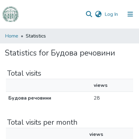
(current)
Log In
Communities
Home
Statistics
&
Collections
Statistics for Будова речовини
All of DSpace
Total visits
views
Будова речовини
28
Total visits per month
views