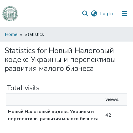
(current)
Log In
Communities
Home
Statistics
&
Collections
Statistics for Новый Налоговый
кодекс Украины и перспективы
All of DSpace
развития малого бизнеса
Total visits
views
Новый Налоговый кодекс Украины и
42
перспективы развития малого бизнеса