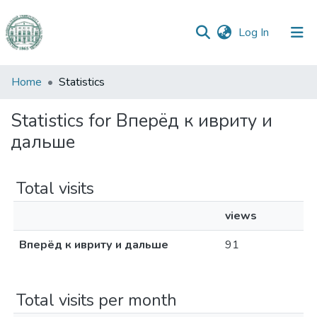
(current)
Log In
Communities
Home
Statistics
&
Collections
Statistics for Вперёд к ивриту и
дальше
All of DSpace
Total visits
views
Вперёд к ивриту и дальше
91
Total visits per month