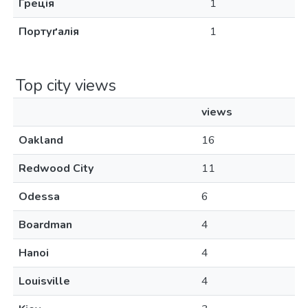
Греція
1
Портуґалія
1
Top city views
views
Oakland
16
Redwood City
11
Odessa
6
Boardman
4
Hanoi
4
Louisville
4