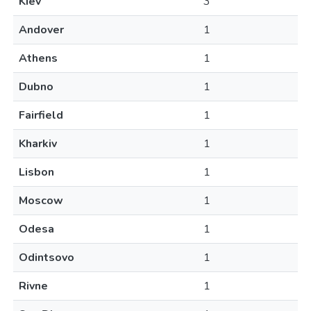
Kiev
3
Andover
1
Athens
1
Dubno
1
Fairfield
1
Kharkiv
1
Lisbon
1
Moscow
1
Odesa
1
Odintsovo
1
Rivne
1