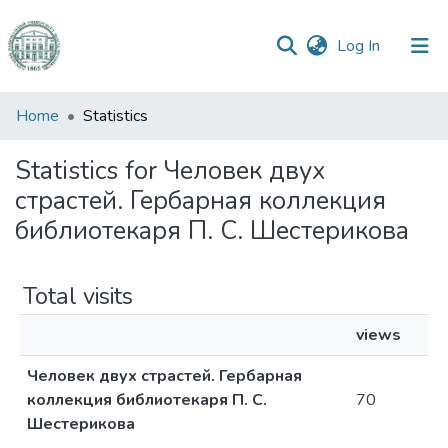
(current)
Log In
Communities
Home
Statistics
&
Collections
Statistics for Человек двух
страстей. Гербарная коллекция
All of DSpace
библиотекаря П. С. Шестерикова
Total visits
views
Человек двух страстей. Гербарная
коллекция библиотекаря П. С.
70
Шестерикова