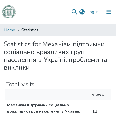
(current)
Log In
Communities
Home
Statistics
&
Collections
Statistics for Механізм підтримки
соціально вразливих груп
All of DSpace
населення в Україні: проблеми та
виклики
Total visits
views
Механізм підтримки соціально
вразливих груп населення в Україні:
12