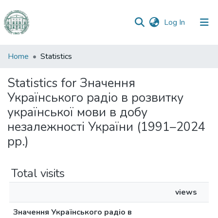
(current)
Log In
Communities
Home
Statistics
&
Collections
Statistics for Значення
Українського радіо в розвитку
All of DSpace
української мови в добу
незалежності України (1991–2024
рр.)
Total visits
views
Значення Українського радіо в