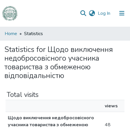
(current)
Log In
Communities
Home
Statistics
&
Collections
Statistics for Щодо виключення
недобросовісного учасника
All of DSpace
товариства з обмеженою
відповідальністю
Total visits
views
Щодо виключення недобросовісного
учасника товариства з обмеженою
48