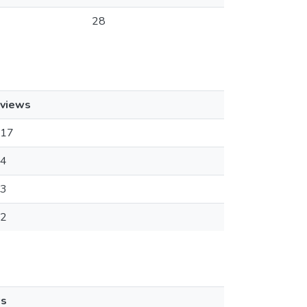
28
views
17
4
3
2
ws