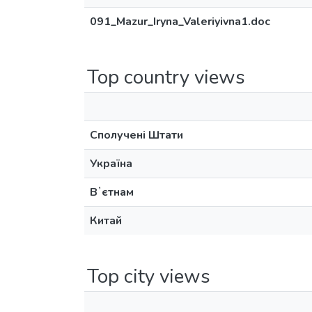
091_Mazur_Iryna_Valeriyivna1.doc
Top country views
Сполучені Штати
Україна
Вʼєтнам
Китай
Top city views