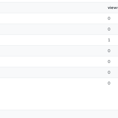
view
0
0
1
0
0
0
0