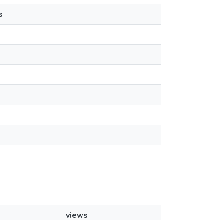
s
views