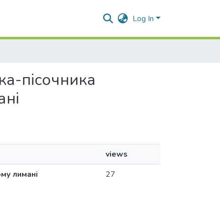
Log In
чка-пісочника
ані
views
ому лимані
27