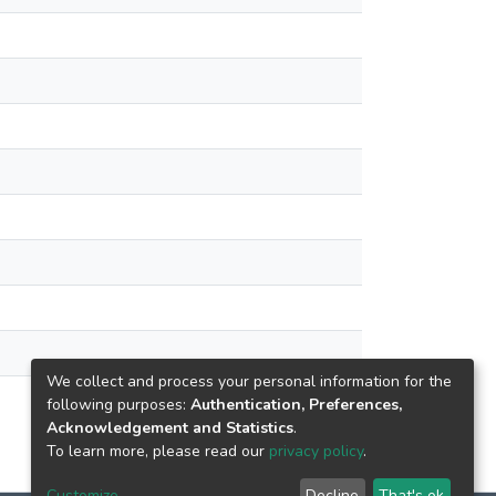
We collect and process your personal information for the
following purposes:
Authentication, Preferences,
Acknowledgement and Statistics
.
To learn more, please read our
privacy policy
.
Customize
Decline
That's ok