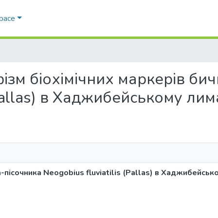
Space
рфізм біохімічних маркерів би
 (Pallas) в Хаджибейському лим
-пісочника Neogobius fluviatilis (Pallas) в Хаджибейськ