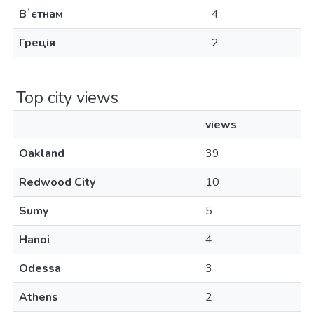
Вʼєтнам
4
Греція
2
Top city views
views
Oakland
39
Redwood City
10
Sumy
5
Hanoi
4
Odessa
3
Athens
2