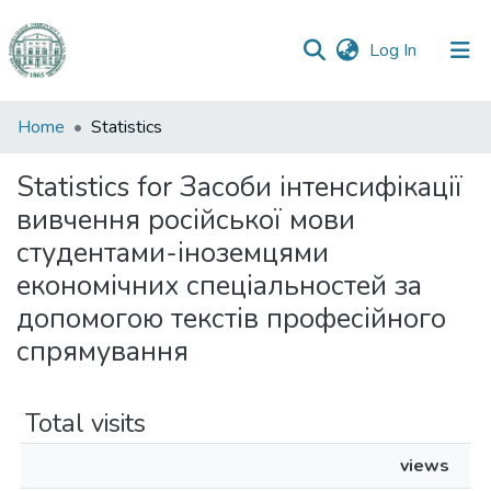
(current)
Log In
Communities
Home
Statistics
&
Collections
Statistics for Засоби інтенсифікації
вивчення російської мови
All of DSpace
студентами-іноземцями
економічних спеціальностей за
допомогою текстів професійного
спрямування
Total visits
views