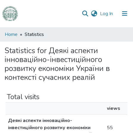
(current)
Log In
Communities
Home
Statistics
&
Collections
Statistics for Деякі аспекти
інноваційно-інвестиційного
All of DSpace
розвитку економіки України в
контексті сучасних реалій
Total visits
views
Деякі аспекти інноваційно-
інвестиційного розвитку економіки
55