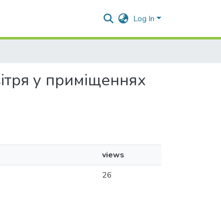
Log In
овітря у приміщеннях
views
26