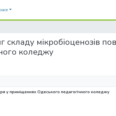
Space
рінг складу мікробіоценозів п
ного коледжу
ітря у приміщеннях Одеського педагогічного коледжу