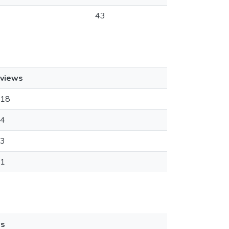
43
views
18
4
3
1
ws