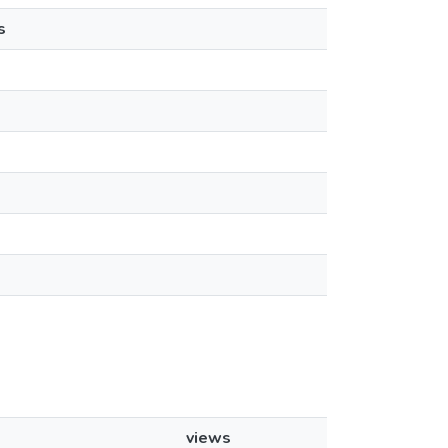
s
views