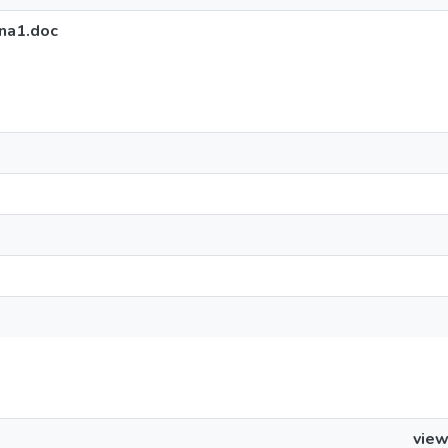
na1.doc
vie