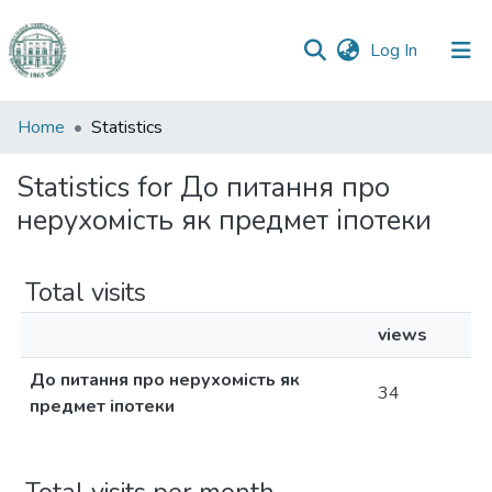
(current)
Log In
Communities
Home
Statistics
&
Collections
Statistics for До питання про
нерухомість як предмет іпотеки
All of DSpace
Total visits
views
До питання про нерухомість як
34
предмет іпотеки