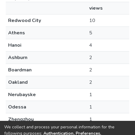
views
Redwood City
10
Athens
5
Hanoi
4
Ashburn
2
Boardman
2
Oakland
2
Nerubayske
1
Odessa
1
Zhengzhou
1
We collect and process your personal information for the
following purposes:
Authentication, Preferences,