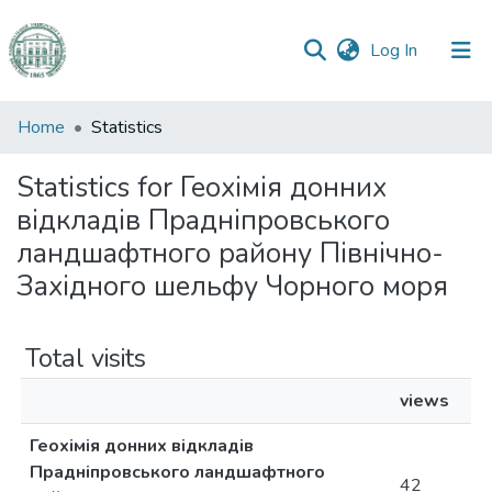
(current)
Log In
Communities
Home
Statistics
&
Collections
Statistics for Геохімія донних
відкладів Прадніпровського
All of DSpace
ландшафтного району Північно-
Західного шельфу Чорного моря
Total visits
views
Геохімія донних відкладів
Прадніпровського ландшафтного
42