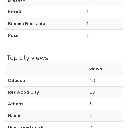
Вʼєтнам
4
Китай
1
Велика Британія
1
Росія
1
Top city views
views
Odessa
10
Redwood City
10
Athens
8
Hanoi
4
Dnepropetrovsk
2