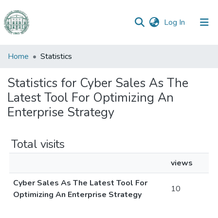
(current)
Log In
Communities
Home
Statistics
&
Collections
Statistics for Cyber Sales As The
Latest Tool For Optimizing An
All of DSpace
Enterprise Strategy
Total visits
views
Cyber Sales As The Latest Tool For
10
Optimizing An Enterprise Strategy