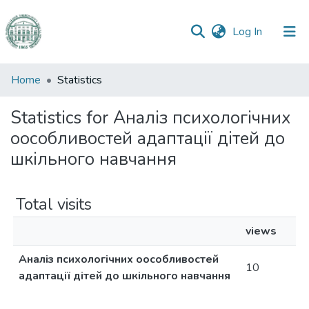
(current)
Log In
Communities
Home
Statistics
&
Collections
Statistics for Аналіз психологічних
оособливостей адаптації дітей до
All of DSpace
шкільного навчання
Total visits
views
Аналіз психологічних оособливостей
10
адаптації дітей до шкільного навчання