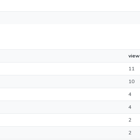
view
11
10
4
4
2
2