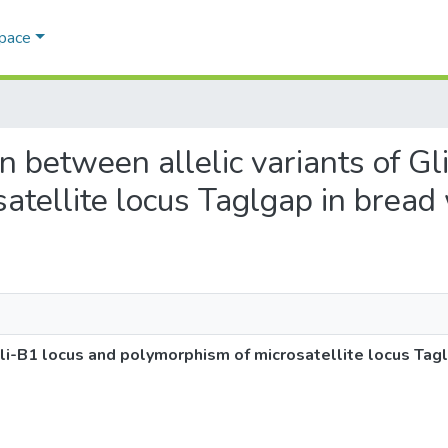
Space
on between allelic variants of G
tellite locus Taglgap in bread 
Gli-B1 locus and polymorphism of microsatellite locus Tag