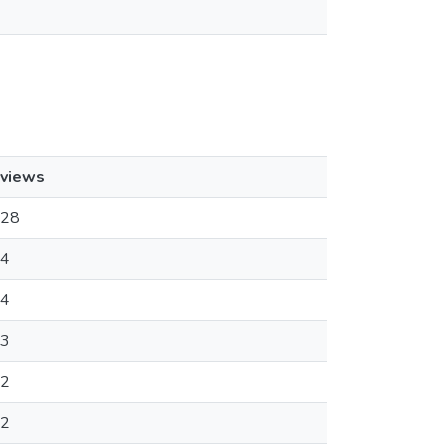
views
28
4
4
3
2
2