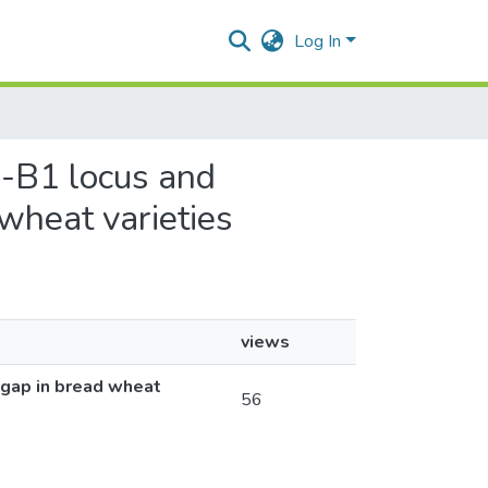
Log In
li-B1 locus and
wheat varieties
views
lgap in bread wheat
56