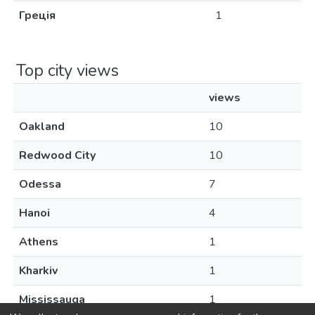
Греція
1
Top city views
views
Oakland
10
Redwood City
10
Odessa
7
Hanoi
4
Athens
1
Kharkiv
1
Mississauga
1