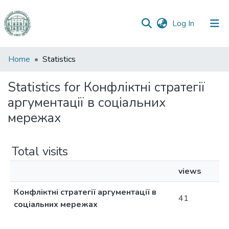
(current)
Log In
Communities
Home
Statistics
&
Collections
Statistics for Конфліктні стратегії
аргументації в соціальних
All of DSpace
мережах
Total visits
views
Конфліктні стратегії аргументації в
41
соціальних мережах