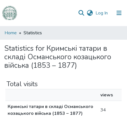
(current)
Log In
Communities
Home
Statistics
&
Collections
Statistics for Кримські татари в
складі Османського козацького
All of DSpace
війська (1853 – 1877)
Total visits
views
Кримські татари в складі Османського
34
козацького війська (1853 – 1877)