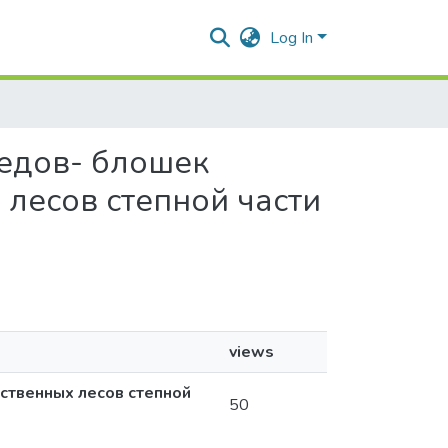
Log In
оедов- блошек
ых лесов степной части
views
сственных лесов степной
50