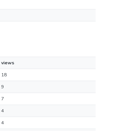
views
18
9
7
4
4