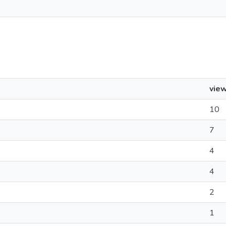
vie
10
7
4
4
2
1