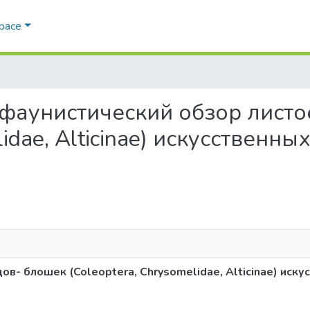
Space
го-фаунистический обзор лист
lidae, Alticinae) искусственн
в- блошек (Coleoptera, Chrysomelidae, Alticinae) иску