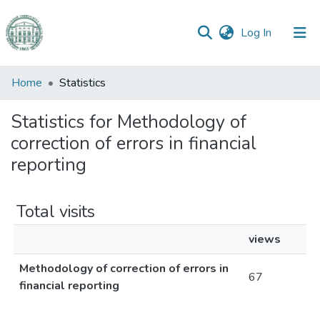
(current)
Log In
Communities
Home
Statistics
&
Collections
Statistics for Methodology of
correction of errors in financial
All of DSpace
reporting
Total visits
views
Methodology of correction of errors in
67
financial reporting