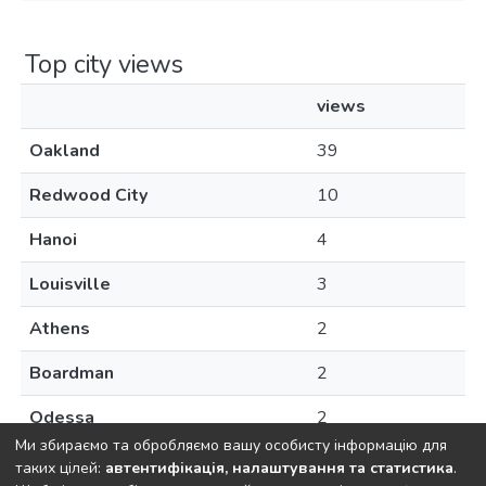
Top city views
views
Oakland
39
Redwood City
10
Hanoi
4
Louisville
3
Athens
2
Boardman
2
Odessa
2
Ми збираємо та обробляємо вашу особисту інформацію для
таких цілей:
автентифікація, налаштування та статистика
.