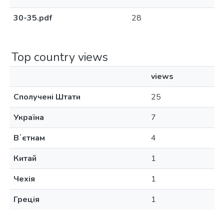
30-35.pdf
28
Top country views
views
Сполучені Штати
25
Україна
7
Вʼєтнам
4
Китай
1
Чехія
1
Греція
1