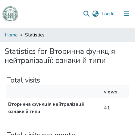
(current)
Log In
Communities
Home
Statistics
&
Collections
Statistics for Вторинна функція
нейтралізації: ознаки й типи
All of DSpace
Total visits
views
Вторинна функція нейтралізації:
41
ознаки й типи