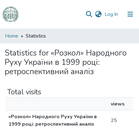
(current)
Log In
Communities
Home
Statistics
&
Collections
Statistics for «Розкол» Народного
Руху України в 1999 році:
All of DSpace
ретроспективний аналіз
Total visits
views
«Розкол» Народного Руху України в
25
1999 році: ретроспективний аналіз