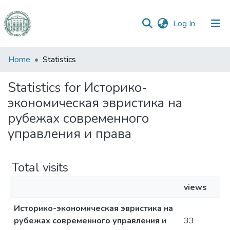
(current)
Log In
Communities
Home
Statistics
&
Collections
Statistics for Историко-
экономическая эвристика на
All of DSpace
рубежах современного
управления и права
Total visits
views
Историко-экономическая эвристика на
рубежах современного управления и
33