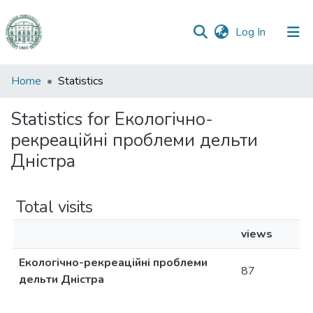
(current)
Log In
Communities
Home
Statistics
&
Collections
Statistics for Екологічно-
рекреаційні проблеми дельти
All of DSpace
Дністра
Total visits
views
Екологічно-рекреаційні проблеми
87
дельти Дністра