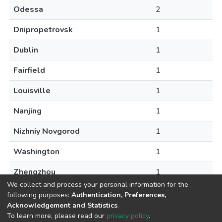
Odessa
2
Dnipropetrovsk
1
Dublin
1
Fairfield
1
Louisville
1
Nanjing
1
Nizhniy Novgorod
1
Washington
1
Zhengzhou
1
We collect and process your personal information for the
following purposes:
Authentication, Preferences,
Acknowledgement and Statistics
.
To learn more, please read our
privacy policy
.