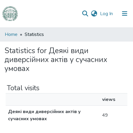
(current)
Log In
Communities
Home
Statistics
&
Collections
Statistics for Деякі види
диверсійних актів у сучасних
All of DSpace
умовах
Total visits
views
Деякі види диверсійних актів у
49
сучасних умовах