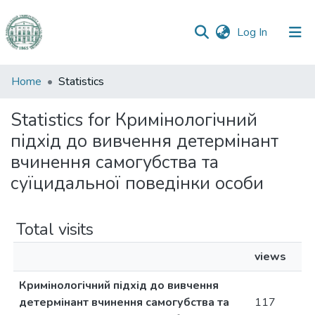
(current)
Log In
Communities
Home
Statistics
&
Collections
Statistics for Кримінологічний
підхід до вивчення детермінант
All of DSpace
вчинення самогубства та
суїцидальної поведінки особи
Total visits
views
Кримінологічний підхід до вивчення
детермінант вчинення самогубства та
117