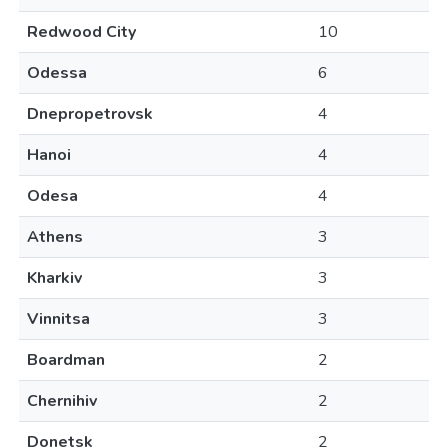
Redwood City
10
Odessa
6
Dnepropetrovsk
4
Hanoi
4
Odesa
4
Athens
3
Kharkiv
3
Vinnitsa
3
Boardman
2
Chernihiv
2
Donetsk
2