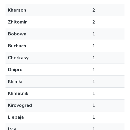
Kherson
2
Zhitomir
2
Bobowa
1
Buchach
1
Cherkasy
1
Dnipro
1
Khimki
1
Khmelnik
1
Kirovograd
1
Liepaja
1
Lviv
1