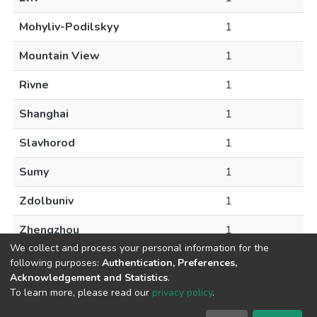
Mohyliv-Podilskyy
1
Mountain View
1
Rivne
1
Shanghai
1
Slavhorod
1
Sumy
1
Zdolbuniv
1
Zhengzhou
1
We collect and process your personal information for the
following purposes:
Authentication, Preferences,
Acknowledgement and Statistics
.
To learn more, please read our
privacy policy
.
DSpace software
copyright © 2009-2026
LYRASIS