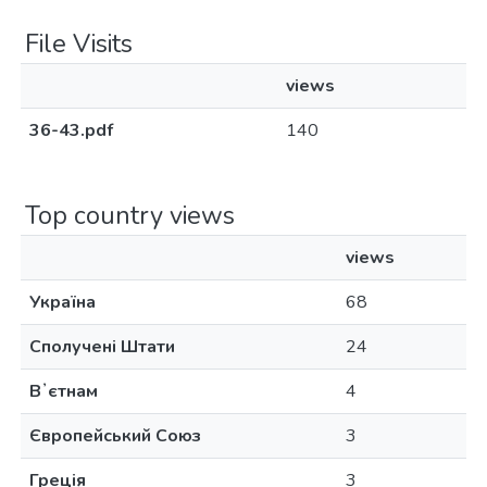
File Visits
views
36-43.pdf
140
Top country views
views
Україна
68
Сполучені Штати
24
Вʼєтнам
4
Європейський Союз
3
Греція
3