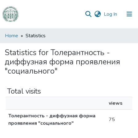
(current)
Log In
Communities
Home
Statistics
&
Collections
Statistics for Толерантность -
диффузная форма проявления
All of DSpace
"социального"
Total visits
views
Толерантность - диффузная форма
75
проявления "социального"