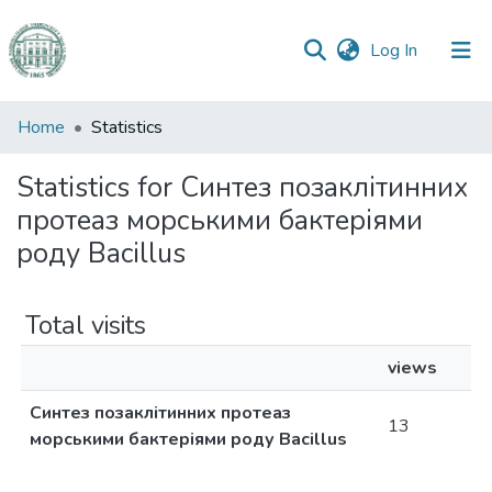
(current)
Log In
Communities
Home
Statistics
&
Collections
Statistics for Синтез позаклітинних
протеаз морськими бактеріями
All of DSpace
роду Bacillus
Total visits
views
Синтез позаклітинних протеаз
13
морськими бактеріями роду Bacillus