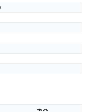
s
views