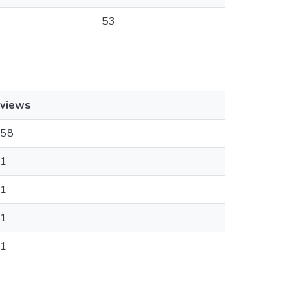
53
views
58
1
1
1
1