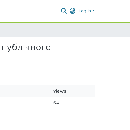
Log In
в публічного
views
64