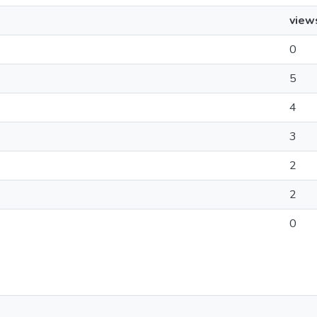
view
0
5
4
3
2
2
0