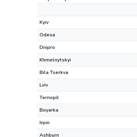
Kyiv
Odesa
Dnipro
Khmelnytskyi
Bila Tserkva
Lviv
Ternopil
Boyarka
Irpin
Ashburn