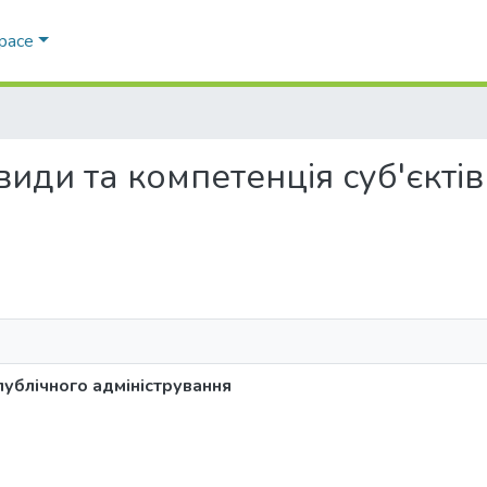
Space
, види та компетенція суб'єкті
 публічного адміністрування