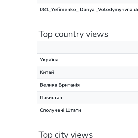
081_Yefimenko_ Dariya _Volodymyrivna.d
Top country views
Україна
Китай
Велика Британія
Пакистан
Сполучені Штати
Top city views