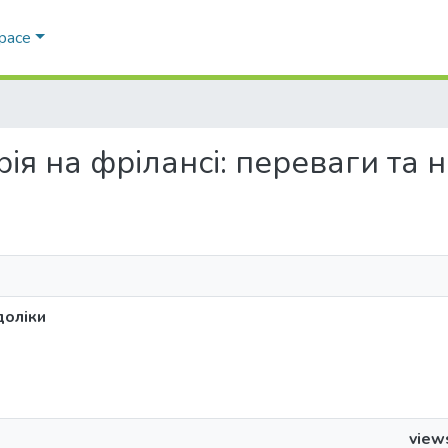
Space
ерія на фрілансі: переваги та 
доліки
view