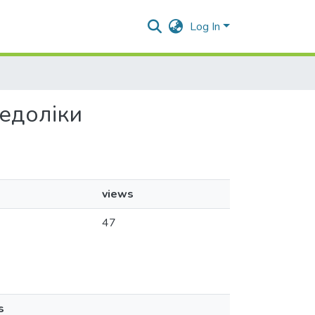
Log In
недоліки
views
47
s