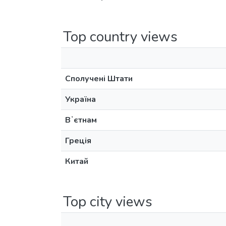
Top country views
Сполучені Штати
Україна
Вʼєтнам
Греція
Китай
Top city views