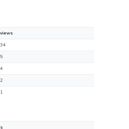
views
34
5
4
2
1
ws