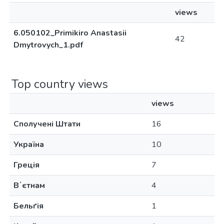
views
6.050102_Primikiro Anastasii
42
Dmytrovych_1.pdf
Top country views
views
Сполучені Штати
16
Україна
10
Греція
7
Вʼєтнам
4
Бельґія
1