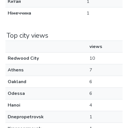
Китай
1
Німеччина
1
Top city views
views
Redwood City
10
Athens
7
Oakland
6
Odessa
6
Hanoi
4
Dnepropetrovsk
1