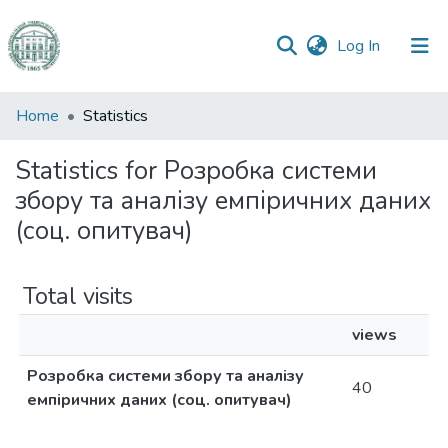
(current)
Log In
Communities
Home
Statistics
&
Collections
Statistics for Розробка системи
збору та аналізу емпіричних даних
All of DSpace
(соц. опитувач)
Total visits
views
Розробка системи збору та аналізу
40
емпіричних даних (соц. опитувач)