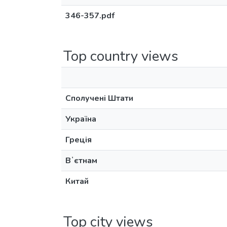
346-357.pdf
Top country views
Сполучені Штати
Україна
Греція
Вʼєтнам
Китай
Top city views