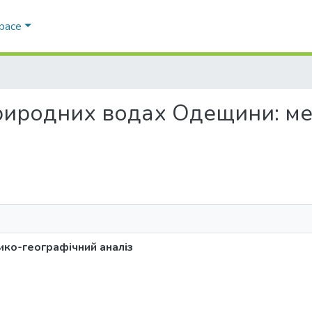
Space
в природних водах Одещини: 
ко-географічний аналіз