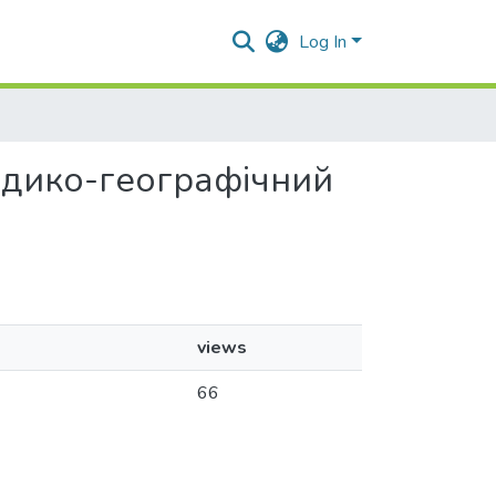
Log In
медико-географічний
views
66