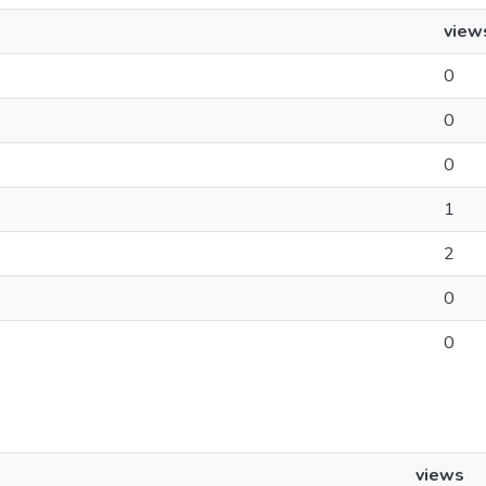
view
0
0
0
1
2
0
0
views