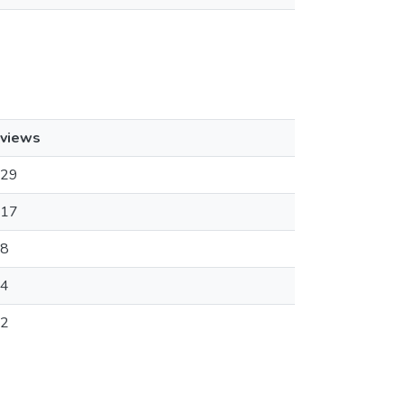
views
29
17
8
4
2