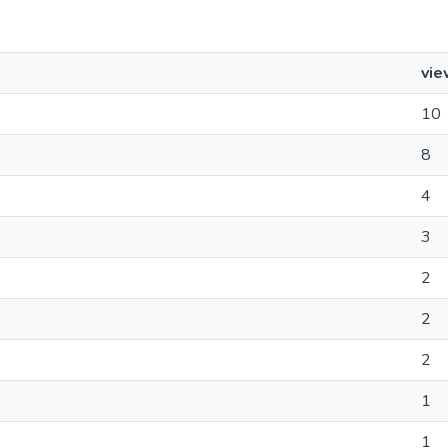
vie
10
8
4
3
2
2
2
1
1