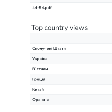
44-54.pdf
Top country views
Сполучені Штати
Україна
Вʼєтнам
Греція
Китай
Франція