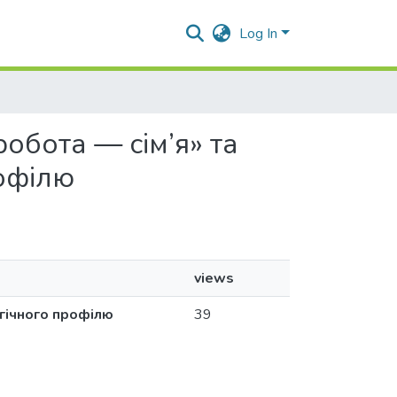
Log In
робота — сім’я» та
рофілю
views
огічного профілю
39