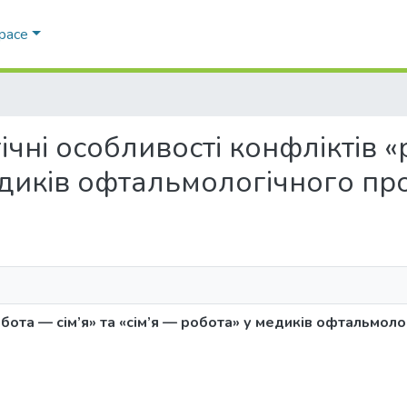
Space
гічні особливості конфліктів «
медиків офтальмологічного п
обота — сім’я» та «сім’я — робота» у медиків офтальмол