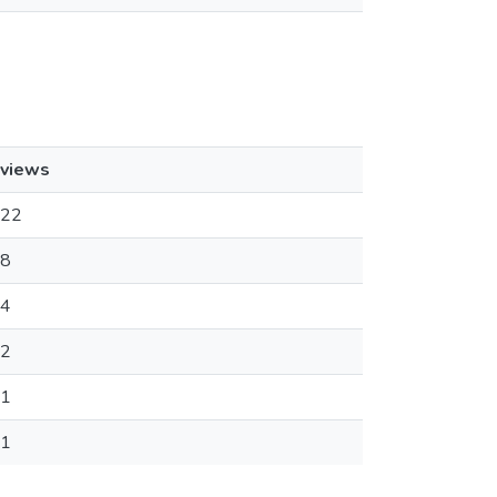
views
22
8
4
2
1
1