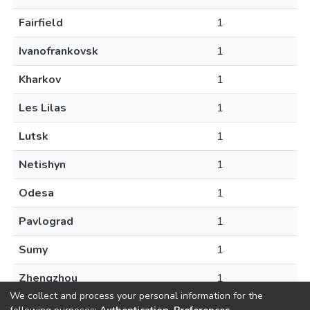
Fairfield
1
Ivanofrankovsk
1
Kharkov
1
Les Lilas
1
Lutsk
1
Netishyn
1
Odesa
1
Pavlograd
1
Sumy
1
Zhengzhou
1
We collect and process your personal information for the