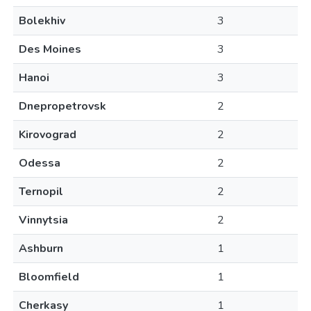
Bolekhiv
3
Des Moines
3
Hanoi
3
Dnepropetrovsk
2
Kirovograd
2
Odessa
2
Ternopil
2
Vinnytsia
2
Ashburn
1
Bloomfield
1
Cherkasy
1