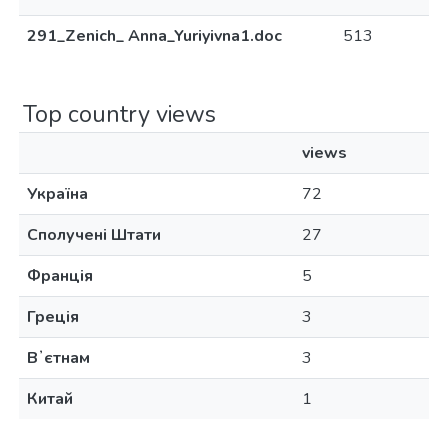
291_Zenich_ Anna_Yuriyivna1.doc
513
Top country views
views
Україна
72
Сполучені Штати
27
Франція
5
Греція
3
Вʼєтнам
3
Китай
1