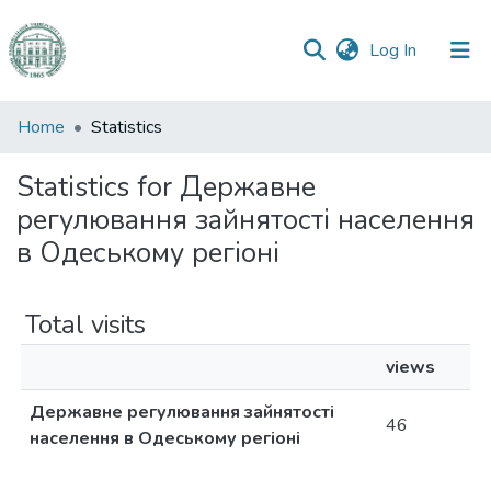
(current)
Log In
Communities
Home
Statistics
&
Collections
Statistics for Державне
регулювання зайнятості населення
All of DSpace
в Одеському регіоні
Total visits
views
Державне регулювання зайнятості
46
населення в Одеському регіоні