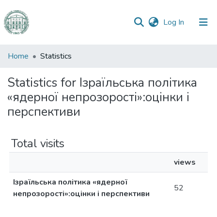
(current)
Log In
Communities
Home
Statistics
&
Collections
Statistics for Ізраїльська політика
«ядерної непрозорості»:оцінки і
All of DSpace
перспективи
Total visits
views
Ізраїльська політика «ядерної
52
непрозорості»:оцінки і перспективи