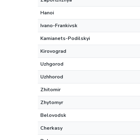
Zaporizhzhya
Hanoi
Ivano-Frankivsk
Kamianets-Podilskyi
Kirovograd
Uzhgorod
Uzhhorod
Zhitomir
Zhytomyr
Belovodsk
Cherkasy