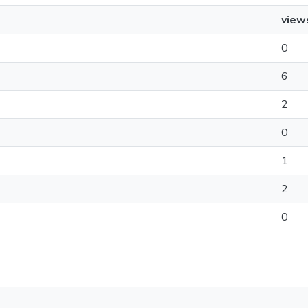
view
0
6
2
0
1
2
0