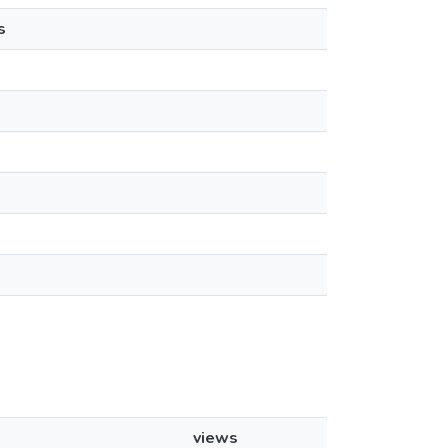
s
views