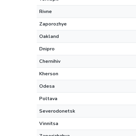
Rivne
Zaporozhye
Oakland
Dnipro
Chernihiv
Kherson
Odesa
Poltava
Severodonetsk
Vinnitsa