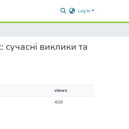
Log In
: сучасні виклики та
views
409