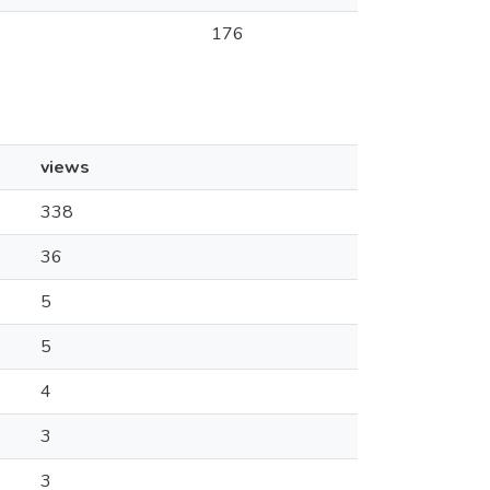
176
views
338
36
5
5
4
3
3