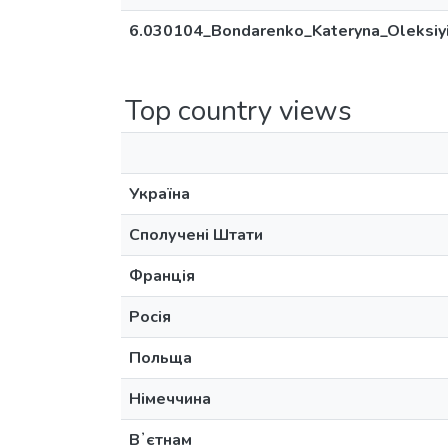
6.030104_Bondarenko_Kateryna_Oleksiy
Top country views
Україна
Сполучені Штати
Франція
Росія
Польща
Німеччина
Вʼєтнам