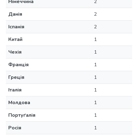
Німеччина
2
Данія
2
Іспанія
2
Китай
1
Чехія
1
Франція
1
Греція
1
Італія
1
Молдова
1
Портуґалія
1
Росія
1