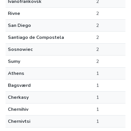
Ivanofrankovsk
2
Rivne
2
San Diego
2
Santiago de Compostela
2
Sosnowiec
2
Sumy
2
Athens
1
Bagsværd
1
Cherkasy
1
Chernihiv
1
Chernivtsi
1