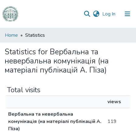
(current)
Log In
Communities
Home
Statistics
&
Collections
Statistics for Вербальна та
невербальна комунікація (на
All of DSpace
матеріалі публікацій А. Піза)
Total visits
views
Вербальна та невербальна
комунікація (на матеріалі публікацій А.
119
Піза)