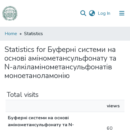
(current)
Log In
Communities
Home
Statistics
&
Collections
Statistics for Буферні системи на
основі амінометансульфонату та
All of DSpace
N-алкіламінометансульфонатів
моноетаноламонію
Total visits
views
Буферні системи на основі
амінометансульфонату та N-
60