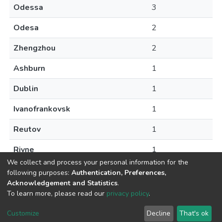
Odessa
3
Odesa
2
Zhengzhou
2
Ashburn
1
Dublin
1
Ivanofrankovsk
1
Reutov
1
Rivne
1
We collect and process your personal information for the
following purposes:
Authentication, Preferences,
Acknowledgement and Statistics
.
To learn more, please read our
privacy policy
.
DSpace software
copyright © 2009-2026
LYRASIS
Cookie
Privacy
End User
Send
Customize
Decline
That's ok
settings
policy
Agreement
Feedback