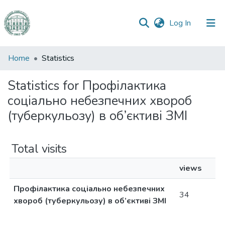
(current)
Log In
Communities
Home
Statistics
&
Collections
Statistics for Профілактика
соціально небезпечних хвороб
All of DSpace
(туберкульозу) в об’єктиві ЗМІ
Total visits
views
Профілактика соціально небезпечних
34
хвороб (туберкульозу) в об’єктиві ЗМІ