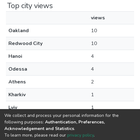
Top city views
views
Oakland
10
Redwood City
10
Hanoi
4
Odessa
4
Athens
2
Kharkiv
1
Lviv
1
We collect and process your personal information for the
following purposes:
Authentication, Preferences,
Acknowledgement and Statistics
.
To learn more, please read our
privacy policy
.
DSpace software
copyright © 2009-2026
LYRASIS