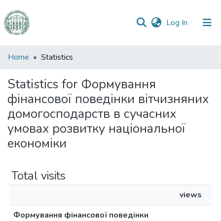
(current)
Log In
Communities
Home
Statistics
&
Collections
Statistics for Формування
фінансової поведінки вітчизняних
All of DSpace
домогосподарств в сучасних
умовах розвитку національної
економіки
Total visits
views
Формування фінансової поведінки