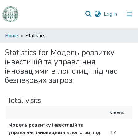
(current)
Log In
Communities
Home
Statistics
&
Collections
Statistics for Модель розвитку
інвестицій та управління
All of DSpace
інноваціями в логістиці під час
безпекових загроз
Total visits
views
Модель розвитку інвестицій та
управління інноваціями в логістиці під
17