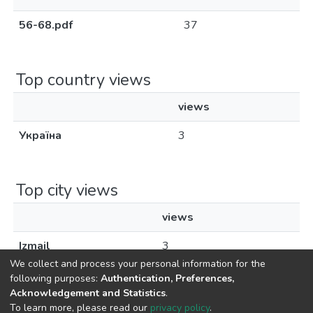
56-68.pdf
37
Top country views
views
Україна
3
Top city views
views
Izmail
3
We collect and process your personal information for the
following purposes:
Authentication, Preferences,
Acknowledgement and Statistics
.
To learn more, please read our
privacy policy
.