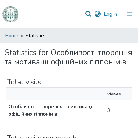
(current)
Log In
Communities
Home
Statistics
&
Collections
Statistics for Особливості творення
та мотивації офіційних гіппонімів
All of DSpace
Total visits
views
Особливості творення та мотивації
3
офіційних гіппонімів